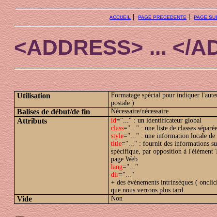
|
|
ACCUEIL
PAGE PRECEDENTE
PAGE SU
<ADDRESS> ... </
Utilisation
Formatage spécial pour indiquer l'aute
postale )
Balises de début/de fin
Nécessaire/nécessaire
Attributs
id
="..." : un identificateur global
class
="..." : une liste de classes séparé
style
="..." : une information locale de 
title
="..." : fournit des informations 
spécifique, par opposition à l'élément
page Web.
lang
="..."
dir
="..."
+ des événements intrinsèques ( oncli
que nous verrons plus tard
Vide
Non