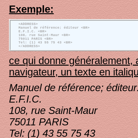
Exemple:
   <ADDRESS>

   Manuel de référence; éditeur <BR>

   E.F.I.C. <BR>

   108, rue Saint-Maur <BR>

   75011 PARIS <BR>

   Tel: (1) 43 55 75 43 <BR>

ce qui donne généralement, a
navigateur, un texte en italiq
Manuel de référence; éditeur
E.F.I.C.
108, rue Saint-Maur
75011 PARIS
Tel: (1) 43 55 75 43