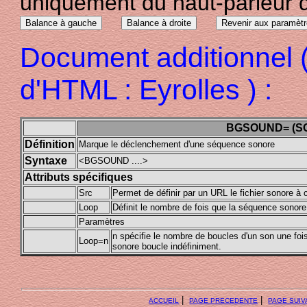
uniquement du haut-parleur d
Document additionnel 
d'HTML : Eyrolles ) :
BGSOUND= (SO
Définition
Marque le déclenchement d'une séquence sonore
Syntaxe
<BGSOUND ....>
Attributs spécifiques
Src
Permet de définir par un URL le fichier sonore à
Loop
Définit le nombre de fois que la séquence sonore
Paramètres
n spécifie le nombre de boucles d'un son une foi
Loop=n
sonore boucle indéfiniment.
|
|
ACCUEIL
PAGE PRECEDENTE
PAGE SUIV