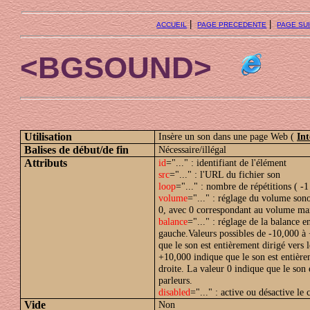
|
|
ACCUEIL
PAGE PRECEDENTE
PAGE SU
<BGSOUND>
Utilisation
Insère un son dans une page Web (
Int
Balises de début/de fin
Nécessaire/illégal
Attributs
id
="..." : identifiant de l'élément
src
="..." : l'URL du fichier son
loop
="..." : nombre de répétitions ( -1 
volume
="..." : réglage du volume sono
0, avec 0 correspondant au volume ma
balance
="..." : réglage de la balance e
gauche.Valeurs possibles de -10,000 à
que le son est entièrement dirigé vers 
+10,000 indique que le son est entière
droite. La valeur 0 indique que le son 
parleurs.
disabled
="..." : active ou désactive le c
Vide
Non