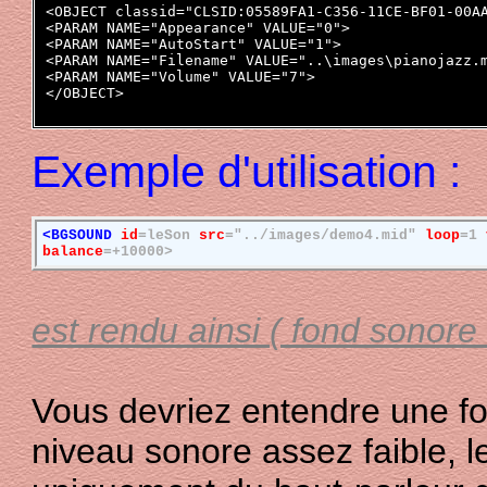
<OBJECT classid="CLSID:05589FA1-C356-11CE-BF01-00AA
<PARAM NAME="Appearance" VALUE="0">

<PARAM NAME="AutoStart" VALUE="1">

<PARAM NAME="Filename" VALUE="..\images\pianojazz.m
<PARAM NAME="Volume" VALUE="7">

Exemple d'utilisation :
<BGSOUND
id
=leSon
src
="../images/demo4.mid"
loop
=1
balance
=+10000>
est rendu ainsi ( fond sonore 
Vous devriez entendre une foi
niveau sonore assez faible, 