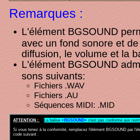
Remarques :
L'élément BGSOUND perme
avec un fond sonore et de
diffusion, le volume et la 
L'élément BGSOUND admet 
sons suivants:
Fichiers .WAV
Fichiers .AU
Séquences MIDI: .MID
ATTENTION :
La balise
<BGSOUND>
n'est pas conforme aux nor
Si vous tenez à la conformité, remplacez l'élément BGSOUND par l'
code suivant :