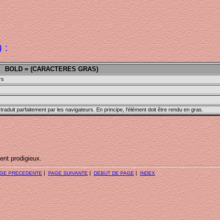
 :
BOLD = (CARACTERES GRAS)
rs
 traduit parfaitement par les navigateurs. En principe, l'élément doit être rendu en gras.
nt prodigieux.
|
|
|
GE PRECEDENTE
PAGE SUIVANTE
DEBUT DE PAGE
INDEX