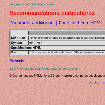
sera rendu de la manière suivante :
Recommandations particulières
Document additionnel ( Face cachée d'HTML )
Définition
Permet de mettre en gras les caractères placés entre les marqueu
Syntaxe
<B> ... </B>
Spécifications HTML
Note:
Il n'y a pas de spécifications de rendu. L'élément n'est pas toujours
Exemple:
dans la phrase qui suit, le mot Internet est en gras
Grâce au langage HTML, le WEB sur
Internet
a connu un développeme
|
ACCUEIL
PA