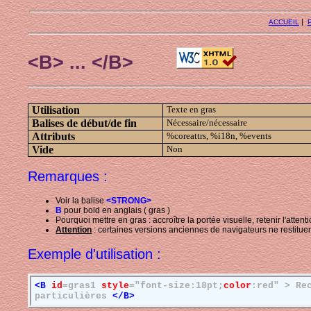
|
ACCUEIL
<B> ... </B>
Utilisation
Texte en gras
Balises de début/de fin
Nécessaire/nécessaire
Attributs
%coreattrs, %i18n, %events
Vide
Non
Remarques :
Voir la balise
<STRONG>
B
pour bold en anglais ( gras )
Pourquoi mettre en gras : accroître la portée visuelle, retenir l'attent
Attention
: certaines versions anciennes de navigateurs ne restituent
Exemple d'utilisation :
<B
id
=gras1
style
="font-size:18pt;
color
:red" > Re
particulières
</B>