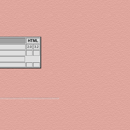
HTML
2.0
3.2