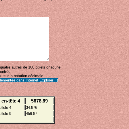
 quatre autres de 100 pixels chacune.
entrée.
u sur la notation décimale...
émentée dans Internet Explorer ! )
en-tête 4
5678.89
ellule 4
34.876
ellule 9
456.87