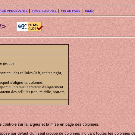
|
|
|
AGE PRECEDENTE
PAGE SUIVANTE
FIN DE PAGE
INDEX
P>
un groupe.
contenu des cellules (left, center, right,
lequel s'aligne la colonne.
rapport au premier caractère d'alignement.
contenu des cellules (top, middle, bottom,
de contrôle sur la largeur et la mise en page des colonnes.
spose par défaut d'un seul groupe de colonnes incluant toutes les colonnes de