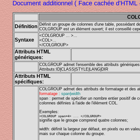
Document additionnel ( Face cachée d'HTML - 
COLG
Définit un groupe de colonnes d'une table, possédant 
Définition
COLGROUP est un élément ouvert; il est conseillé cepe
<COLGROUP ... >...
Syntaxe
<COL>...
</COLGROUP>
Attributs HTML
génériques:
COLGROUP admet l'ensemble des attributs génériques
Attributs:ID|CLASS|STYLE|LANG|DIR
Attributs HTML
spécifiques:
COLGROUP admet des attributs de formatage et des att
formatage
:
span|width
span : permet de spécifier un nombre entier positif de 
colonnes définies à l'aide de l'élément COL.
Exemples:
<COLGROUP span=4> ... </COLGROUP>
signifie que le groupe comprend quatre colonnes;
width: définit la largeur par défaut, en pixels ou en va
mais sur chaque colonne du groupe.