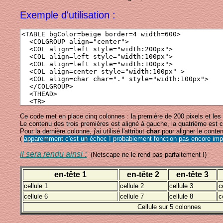
Exemple d'utilisation :
Ce code met en place cinq colonnes : la première de 200 pixels et les
Le contenu des trois premières est aligné à gauche, la quatrième est c
Pour la dernière colonne, j'ai utilisé l'attribut
char
pour aligner le conten
(
apparemment c'est un échec ! probablement fonction pas encore impl
il sera rendu ainsi :
(Netscape ne le rend pas parfaitement !)
en-tête 1
en-tête 2
en-tête 3
cellule 1
cellule 2
cellule 3
c
cellule 6
cellule 7
cellule 8
c
Cellule sur 5 colonnes