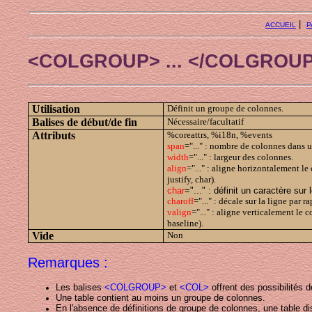
|
ACCUEIL
P
<COLGROUP> ... </COLGROU
Utilisation
Définit un groupe de colonnes.
Balises de début/de fin
Nécessaire/facultatif
Attributs
%coreattrs, %i18n, %events
span
="..." : nombre de colonnes dans 
width
="..." : largeur des colonnes.
align
="..." : aligne horizontalement le 
justify, char).
char
="..." : définit un caractère sur 
charoff
="..." : décale sur la ligne par 
valign
="..." : aligne verticalement le 
baseline).
Vide
Non
Remarques :
Les balises
<COLGROUP>
et
<COL>
offrent des possibilités 
Une table contient au moins un groupe de colonnes.
En l'absence de définitions de groupe de colonnes, une table di