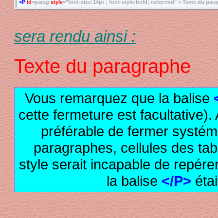
<P
id
=parag
style
="font-size:14pt ; font-style:bold; color:red" > Texte du pa
sera rendu ainsi :
Texte du paragraphe
Vous remarquez que la balise
cette fermeture est facultative). 
préférable de fermer systém
paragraphes, cellules des table
style serait incapable de repér
la balise
</P>
étai