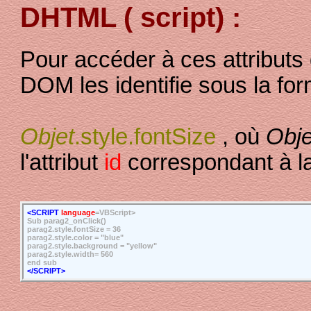
DHTML ( script) :
Pour accéder à ces attributs
DOM les identifie sous la for
Objet
.style.fontSize
, où
Obje
l'attribut
id
correspondant à la
<SCRIPT
language
=VBScript>
Sub parag2_onClick()
parag2.style.fontSize = 36
parag2.style.color = "blue"
parag2.style.background = "yellow"
parag2.style.width= 560
end sub
</SCRIPT>