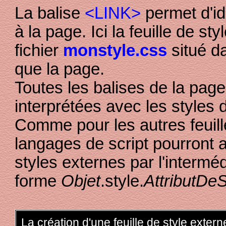
La balise
<LINK>
permet d'ide
à la page. Ici la feuille de s
fichier
monstyle.css
situé d
que la page.
Toutes les balises de la page
interprétées avec les styles dé
Comme pour les autres feuille
langages de script pourront 
styles externes par l'interm
forme
Objet
.style.
AttributDeS
La création d'une feuille de style extern