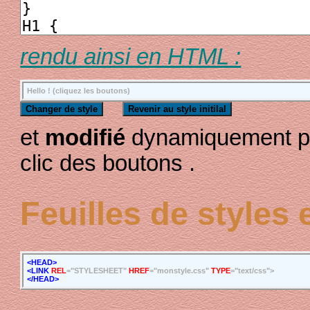
rendu ainsi en HTML :
Hello ! (cliquez les boutons)
et
modifié
dynamiquement pa
clic des boutons .
Feuilles de styles 
<HEAD>
<LINK
REL
="STYLESHEET"
HREF
="monstyle.css"
TYPE
="text/css">
</HEAD>