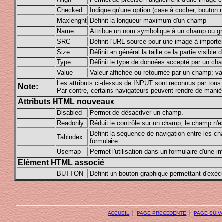
Checked
Indique qu'une option (case à cocher, bouton r
Maxlenght
Définit la longueur maximum d'un champ
Name
Attribue un nom symbolique à un champ ou gr
SRC
Définit l'URL source pour une image à importer
Size
Définit en général la taille de la partie visible
Type
Définit le type de données accepté par un cha
Value
Valeur affichée ou retournée par un champ; va
Les attributs ci-dessus de INPUT sont reconnus par tous 
Note:
Par contre, certains navigateurs peuvent rendre de manière
Attributs HTML nouveaux
Disabled
Permet de désactiver un champ.
Readonly
Réduit le contrôle sur un champ; le champ n'es
Définit la séquence de navigation entre les c
Tabindex
formulaire.
Usemap
Permet l'utilisation dans un formulaire d'une i
Elément HTML associé
BUTTON
Définit un bouton graphique permettant d'exéc
|
|
ACCUEIL
PAGE PRECEDENTE
PAGE SUIV