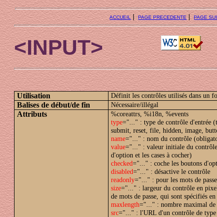
|
|
ACCUEIL
PAGE PRECEDENTE
PAGE SU
<INPUT>
Utilisation
Définit les contrôles utilisés dans un f
Balises de début/de fin
Nécessaire/illégal
Attributs
%coreattrs, %i18n, %events
type
="..." : type de contrôle d'entrée 
submit, reset, file, hidden, image, but
name
="..." : nom du contrôle (obligato
value
="..." : valeur initiale du contrô
d'option et les cases à cocher)
checked
="..." : coche les boutons d'op
disabled
="..." : désactive le contrôle
readonly
="..." : pour les mots de passe
size
="..." : largeur du contrôle en pixe
de mots de passe, qui sont spécifiés e
maxlength
="..." : nombre maximal de c
src
="..." : l'URL d'un contrôle de typ