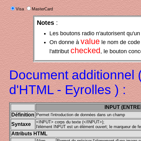
Visa
MasterCard
Notes
:
Les boutons radio n'autorisent qu'un
value
On donne à
le nom de code 
checked
l'attribut
, le bouton conc
Document additionnel 
d'HTML - Eyrolles ) :
INPUT (ENTRE
Définition
Permet l'introduction de données dans un champ
<INPUT> corps du texte (</INPUT>);
Syntaxe
l'élément INPUT est un élément ouvert; le marqueur de fer
Attributs HTML
Align
Permet de préciser l'alignement d'une image et