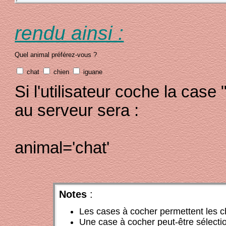
rendu ainsi :
Quel animal préférez-vous ?
chat
chien
iguane
Si l'utilisateur coche la case 
au serveur sera :
animal='chat'
Notes
:
Les cases à cocher permettent les ch
Une case à cocher peut-être sélecti