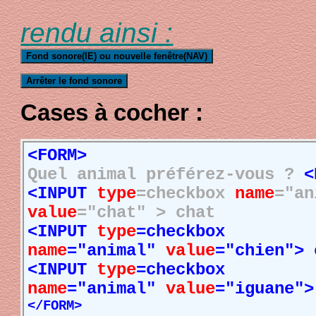
rendu ainsi :
Cases à cocher :
<FORM>
Quel animal préférez-vous ?
<
<INPUT
type
=checkbox
name
="a
value
="chat" > chat
<INPUT
type
=checkbox
name
="animal"
value
="chien"> 
<INPUT
type
=checkbox
name
="animal"
value
="iguane">
</FORM>