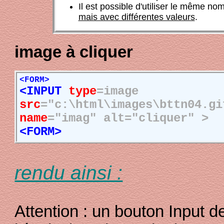
Il est possible d'utiliser le même no
mais avec différentes valeurs
.
image à cliquer
<FORM>
<INPUT
type
=image
src
="c:\html\images\bttn04.g
name
="imag" alt="cliquer" >
<FORM>
rendu ainsi :
Attention : un bouton Input d