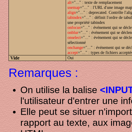
alt
="..." : texte de remplacement
usemap
="..." : l'URL d'une image map
align
="..." : deprecated. Contrôle l'alig
tabindex
="..." : définit l'ordre de tab
une propriété tabindex
onfocus
="..." : événement qui se décle
onblur
="..." : événement qui se déclen
onselect
="..." : événement qui se décle
sélectionné
onchange
="..." : événement qui se déc
accept
="..." : types de fichiers accepté
Vide
Oui
Remarques :
On utilise la balise
<INPU
l'utilisateur d'entrer une i
Elle peut se situer n'impo
rapport au texte, aux imag