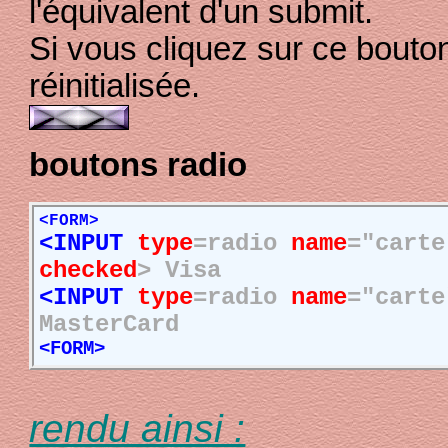
l'équivalent d'un submit.
Si vous cliquez sur ce bouto
réinitialisée.
boutons radio
<FORM>
<INPUT
type
=radio
name
="car
checked
> Visa
<INPUT
type
=radio
name
="cart
MasterCard
<FORM>
rendu ainsi :