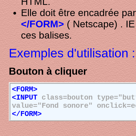
HTML.
Elle doit être encadrée pa
</FORM>
( Netscape) . IE
ces balises.
Exemples d'utilisation :
Bouton à cliquer
<FORM>
<INPUT
class=bouton type="but
value="Fond sonore" onclick=e
</FORM>