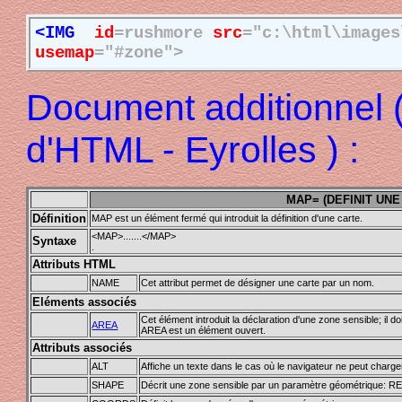
<IMG
id
=rushmore
src
="c:\html\images
usemap
="#zone">
Document additionnel 
d'HTML - Eyrolles ) :
MAP= (DEFINIT UNE
Définition
MAP est un élément fermé qui introduit la définition d'une carte.
<MAP>.......</MAP>
Syntaxe
.
Attributs HTML
NAME
Cet attribut permet de désigner une carte par un nom.
Eléments associés
Cet élément introduit la déclaration d'une zone sensible; il do
AREA
AREA est un élément ouvert.
Attributs associés
ALT
Affiche un texte dans le cas où le navigateur ne peut charger
SHAPE
Décrit une zone sensible par un paramètre géométrique: 