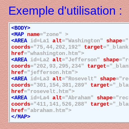
Exemple d'utilisation :
<BODY>
<MAP
name
="zone" >
<AREA
id=La1
alt
="Washington"
shape
="
coords
="75,44,202,192"
target
="_blan
href
="whashington.htm">
<AREA
id=La2
alt
="Jefferson"
shape
="r
coords
="202,93,295,234"
target
="_blan
href
="jefferson.htm">
<AREA
id=La3
alt
="Rosevelt"
shape
="re
coords
="301,154,381,289"
target
="_bla
href
="rosevelt.htm">
<AREA
id=La4
alt
="Abraham"
shape
="rec
coords
="411,141,526,288"
target
="_bla
href
="abraham.htm">
</MAP>