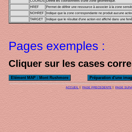
COORDS
Définit les coordonnées d'une zone géométrique.
HREF
Permet de définir une ressource à associer à la zone sensib
NOHREF
Indique que la zone correspondante ne produit aucune actio
TARGET
Indique que le résultat d'une action est affiché dans une fenê
Pages exemples :
Cliquer sur les cases cor
|
|
ACCUEIL
PAGE PRECEDENTE
PAGE SUIV