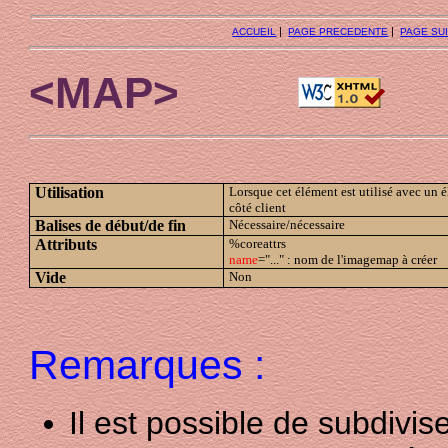
|
|
ACCUEIL
PAGE PRECEDENTE
PAGE SU
<MAP>
Utilisation
Lorsque cet élément est utilisé avec un
côté client
Balises de début/de fin
Nécessaire/nécessaire
Attributs
%coreattrs
name
="..." : nom de l'imagemap à créer
Vide
Non
Remarques :
Il est possible de subdiv