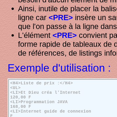
Ainsi, inutile de placer la bali
ligne car
<PRE>
insère un sa
que l'on passe à la ligne da
L'élément
<PRE>
convient pa
forme rapide de tableaux de d
de références, de listings info
Exemple d'utilisation :
<H4>Liste de prix :</H4>
<UL>
<LI>Et Dieu créa l'
120,00 F
<LI>Programmatio
168,00 F
<LI>Internet guide de conn
F