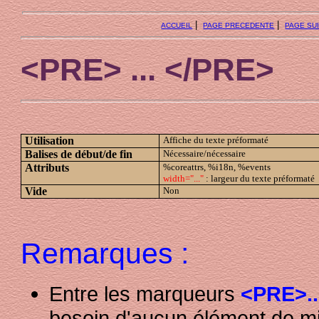
|
|
ACCUEIL
PAGE PRECEDENTE
PAGE SU
<PRE> ... </PRE>
Utilisation
Affiche du texte préformaté
Balises de début/de fin
Nécessaire/nécessaire
Attributs
%coreattrs, %i18n, %events
width="..."
: largeur du texte préformaté
Vide
Non
Remarques :
Entre les marqueurs
<PRE>..
besoin d'aucun élément de mi