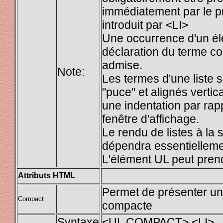
immédiatement par le pr
introduit par <LI>
Une occurrence d'un é
déclaration du terme c
admise.
Note:
Les termes d'une liste 
"puce" et alignés verti
une indentation par rap
fenêtre d'affichage.
Le rendu de listes à la
dépendra essentiellemen
L'élément UL peut pren
Attributs HTML
Permet de présenter une
Compact
compacte
Syntaxe
<UL COMPACT> <LI>..