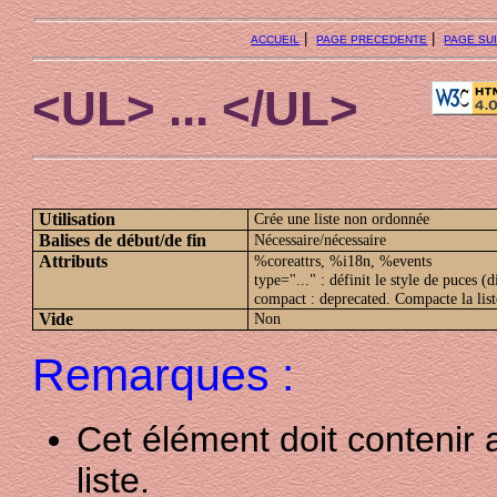
|
|
ACCUEIL
PAGE PRECEDENTE
PAGE SU
<UL> ... </UL>
Utilisation
Crée une liste non ordonnée
Balises de début/de fin
Nécessaire/nécessaire
Attributs
%coreattrs, %i18n, %events
type="..." : définit le style de puces (d
compact : deprecated. Compacte la list
Vide
Non
Remarques :
Cet élément doit contenir
liste.