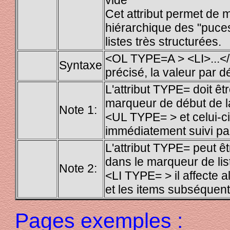
Cet attribut permet de m
hiérarchique des "puces
listes très structurées.
<OL TYPE=A > <LI>...</
Syntaxe
précisé, la valeur par dé
L'attribut TYPE= doit êt
marqueur de début de la
Note 1:
<UL TYPE= > et celui-ci 
immédiatement suivi par
L'attribut TYPE= peut ê
dans le marqueur de lis
Note 2:
<LI TYPE= > il affecte al
et les items subséquent
Pages exemples :