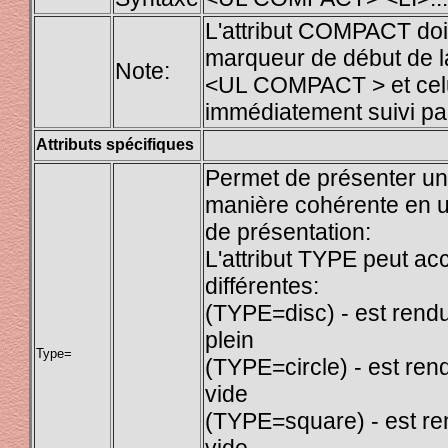
L'attribut COMPACT doit
marqueur de début de la
Note:
<UL COMPACT > et celui
immédiatement suivi par
Attributs spécifiques
Permet de présenter une
manière cohérente en uti
de présentation:
L'attribut TYPE peut ac
différentes:
(TYPE=disc) - est rendu
plein
Type=
(TYPE=circle) - est ren
vide
(TYPE=square) - est ren
vide