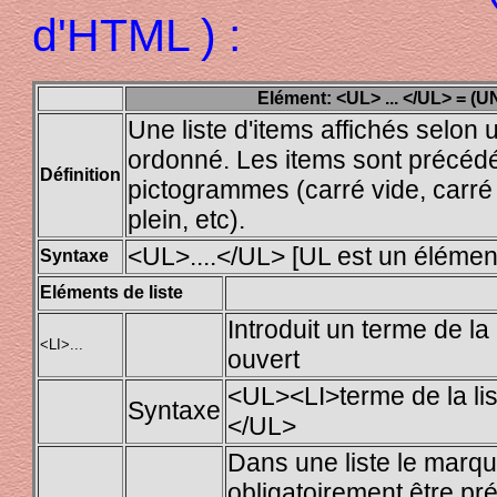
d'HTML ) :
Elément: <UL> ... </UL> = 
Une liste d'items affichés selon
ordonné. Les items sont précéd
Définition
pictogrammes (carré vide, carré 
plein, etc).
<UL>....</UL> [UL est un élémen
Syntaxe
Eléments de liste
Introduit un terme de la 
<LI>...
ouvert
<UL><LI>terme de la lis
Syntaxe
</UL>
Dans une liste le marq
obligatoirement être pré