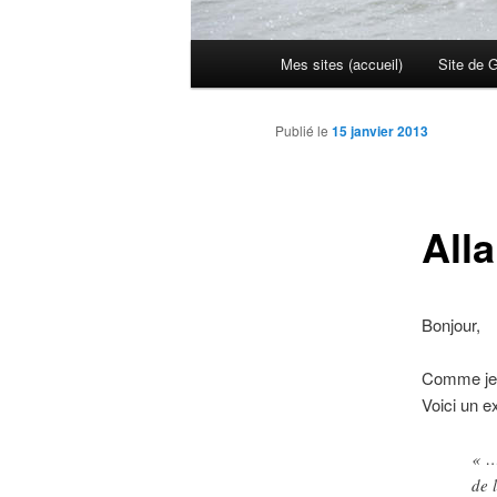
Menu
Mes sites (accueil)
Site de 
principal
Publié le
15 janvier 2013
Alla
Bonjour,
Comme je l
Voici un e
« …
de 