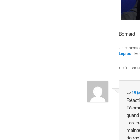
Bernard
Ce contenu 
Leprest
. Me
2 RÉFLEXION
Le
16 j
Réacti
Téléra
quand 
Les mé
mainte
de rad