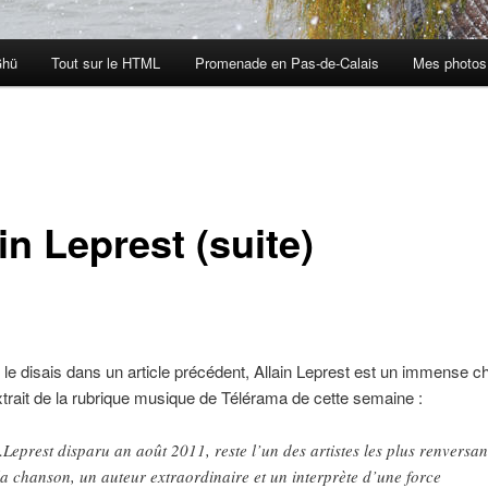
Ghü
Tout sur le HTML
Promenade en Pas-de-Calais
Mes photos
in Leprest (suite)
e disais dans un article précédent, Allain Leprest est un immense ch
xtrait de la rubrique musique de Télérama de cette semaine :
Leprest disparu an août 2011, reste l’un des artistes les plus renversan
la chanson, un auteur extraordinaire et un interprète d’une force