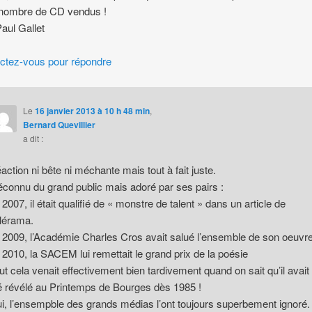
 nombre de CD vendus !
aul Gallet
ctez-vous pour répondre
Le
16 janvier 2013 à 10 h 48 min
,
Bernard Quevillier
a dit :
action ni bête ni méchante mais tout à fait juste.
connu du grand public mais adoré par ses pairs :
 2007, il était qualifié de « monstre de talent » dans un article de
lérama.
 2009, l’Académie Charles Cros avait salué l’ensemble de son oeuvr
 2010, la SACEM lui remettait le grand prix de la poésie
ut cela venait effectivement bien tardivement quand on sait qu’il avait
é révélé au Printemps de Bourges dès 1985 !
i, l’ensempble des grands médias l’ont toujours superbement ignoré.