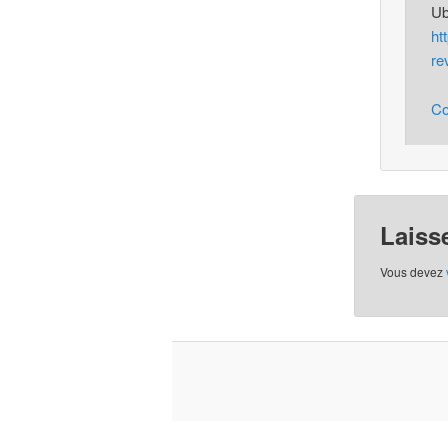
Ub
ht
re
Co
Laiss
Vous devez