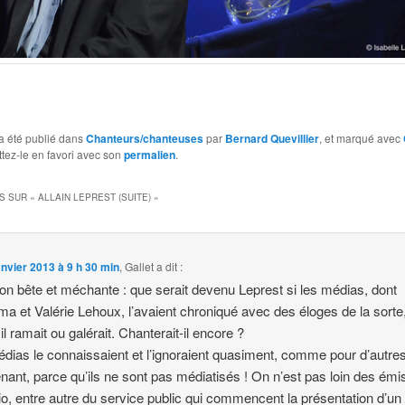
a été publié dans
Chanteurs/chanteuses
par
Bernard Quevillier
, et marqué avec
ttez-le en favori avec son
permalien
.
S SUR «
ALLAIN LEPREST (SUITE)
»
anvier 2013 à 9 h 30 min
,
Gallet
a dit :
on bête et méchante : que serait devenu Leprest si les médias, dont
ma et Valérie Lehoux, l’avaient chroniqué avec des éloges de la sorte
il ramait ou galérait. Chanterait-il encore ?
dias le connaissaient et l’ignoraient quasiment, comme pour d’autre
nant, parce qu’ils ne sont pas médiatisés ! On n’est pas loin des émi
io, entre autre du service public qui commencent la présentation d’un 