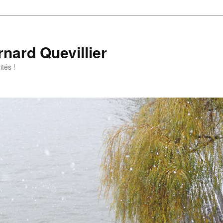
rnard Quevillier
tés !