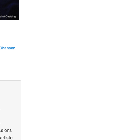
Chanson
,
,
s
ssions
artiste