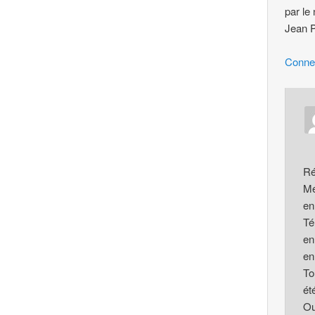
par le
Jean P
Conne
Ré
Mé
en
Té
en
en
To
ét
Ou