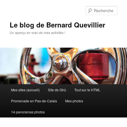
Aller
au
Rech
contenu
principal
Le blog de Bernard Quevillier
Un aperçu en vrac de mes activités !
Menu
Mes sites (accueil)
Site de Ghü
Tout sur le HTML
principal
Promenade en Pas-de-Calais
Mes photos
14 panoramas photos