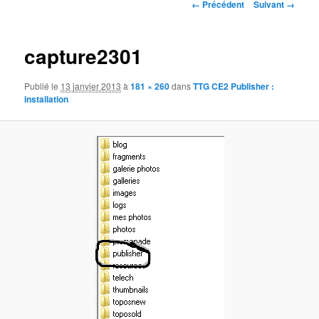
Navigation
← Précédent
Suivant →
des
images
capture2301
Publié le
13 janvier 2013
à
181 × 260
dans
TTG CE2 Publisher :
installation