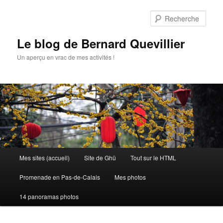
Aller
Aller
au
au
Rech
contenu
contenu
principal
secondaire
Le blog de Bernard Quevillier
Un aperçu en vrac de mes activités !
Menu
Mes sites (accueil)
Site de Ghü
Tout sur le HTML
principal
Promenade en Pas-de-Calais
Mes photos
14 panoramas photos