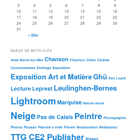
3
4
5
6
7
8
9
10
11
12
13
14
15
16
17
18
19
20
21
22
23
24
25
26
27
28
29
30
31
« Déc
NUAGE DE MOTS-CLÉS
Chanson
Amis
Berck-sur-Mer
Chanteur
Chien
Cinéma
Consommation
Ermitage
Exposition
Exposition Art et Matière
Ghü
Ken Loach
Leulinghen-Bernes
Lecture
Leprest
Lightroom
Marquise
Nature morte
Neige
Peintre
Pas de Calais
Photographie
Photos
Picasso
Planche à voile
Prévert
Restauration
Réalisateur
TTG CE2 Publisher
Wissant