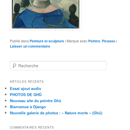
Publié dans
Peinture et sculpture
|
Marqué avec
Peintre
,
Picasso
|
Laisser un commentaire
R
e
c
h
ARTICLES RÉCENTS
e
Essai ajout audio
r
PHOTOS DE GHÜ
c
Nouveau site du peintre Ghü
h
Bienvenue à Django
e
Nouvelle galerie de photos : « Nature morte » (Ghü)
COMMENTAIRES RÉCENTS