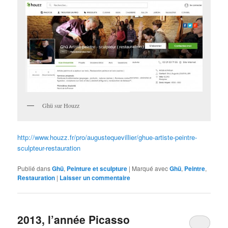
Ghü sur Houzz
http://www.houzz.fr/pro/augustequevillier/ghue-artiste-peintre-
sculpteur-restauration
Publié dans
Ghü
,
Peinture et sculpture
|
Marqué avec
Ghü
,
Peintre
,
Restauration
|
Laisser un commentaire
2013, l’année Picasso