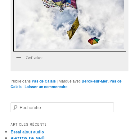
Cerf-volant
Publié dans
Pas de Calais
|
Marqué avec
Berck-sur-Mer
,
Pas de
Calais
|
Laisser un commentaire
R
e
c
h
ARTICLES RÉCENTS
e
Essai ajout audio
r
PHOTOS DE GHÜ