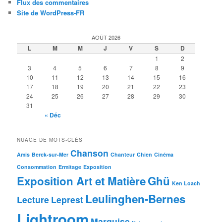
Flux des commentaires
Site de WordPress-FR
AOÛT 2026
L
M
M
J
V
S
D
1
2
3
4
5
6
7
8
9
10
11
12
13
14
15
16
17
18
19
20
21
22
23
24
25
26
27
28
29
30
31
« Déc
NUAGE DE MOTS-CLÉS
Chanson
Amis
Berck-sur-Mer
Chanteur
Chien
Cinéma
Consommation
Ermitage
Exposition
Exposition Art et Matière
Ghü
Ken Loach
Leulinghen-Bernes
Lecture
Leprest
Lightroom
Marquise