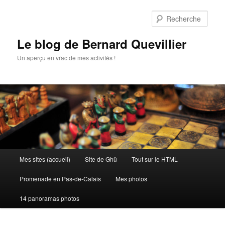
Aller
Aller
au
au
Rech
contenu
contenu
principal
secondaire
Le blog de Bernard Quevillier
Un aperçu en vrac de mes activités !
Menu
Mes sites (accueil)
Site de Ghü
Tout sur le HTML
principal
Promenade en Pas-de-Calais
Mes photos
14 panoramas photos