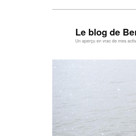
Aller
Aller
au
au
contenu
contenu
Le blog de Be
principal
secondaire
Un aperçu en vrac de mes activi