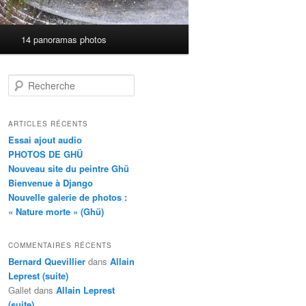
14 panoramas photos
R
e
c
h
ARTICLES RÉCENTS
e
Essai ajout audio
r
PHOTOS DE GHÜ
c
Nouveau site du peintre Ghü
h
Bienvenue à Django
e
Nouvelle galerie de photos :
« Nature morte » (Ghü)
COMMENTAIRES RÉCENTS
Bernard Quevillier
dans
Allain
Leprest (suite)
Gallet
dans
Allain Leprest
(suite)