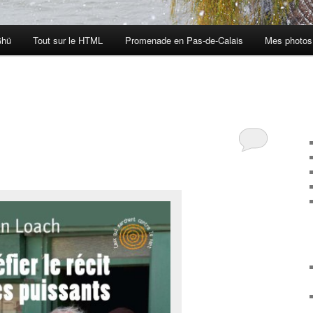
Ghü
Tout sur le HTML
Promenade en Pas-de-Calais
Mes photos