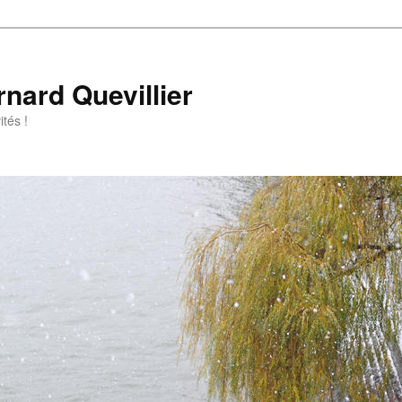
rnard Quevillier
tés !