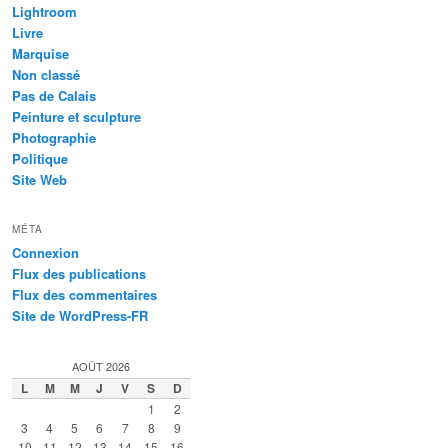
Lightroom
Livre
Marquise
Non classé
Pas de Calais
Peinture et sculpture
Photographie
Politique
Site Web
MÉTA
Connexion
Flux des publications
Flux des commentaires
Site de WordPress-FR
AOÛT 2026
L
M
M
J
V
S
D
1
2
3
4
5
6
7
8
9
10
11
12
13
14
15
16