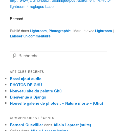
http://www.jardinphoto.fr/technique/post-traitement/147-tuto-
lightroom-4-reglages-base
Bernard
Publié dans
Lightroom
,
Photographie
|
Marqué avec
Lightroom
|
Laisser un commentaire
R
e
c
h
ARTICLES RÉCENTS
e
Essai ajout audio
r
PHOTOS DE GHÜ
c
Nouveau site du peintre Ghü
h
Bienvenue à Django
e
Nouvelle galerie de photos : « Nature morte » (Ghü)
COMMENTAIRES RÉCENTS
Bernard Quevillier
dans
Allain Leprest (suite)
Gallet
dans
Allain Leprest (suite)