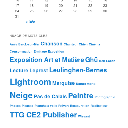
17
18
19
20
21
22
23
24
25
26
27
28
29
30
31
« Déc
NUAGE DE MOTS-CLÉS
Chanson
Amis
Berck-sur-Mer
Chanteur
Chien
Cinéma
Consommation
Ermitage
Exposition
Exposition Art et Matière
Ghü
Ken Loach
Leulinghen-Bernes
Lecture
Leprest
Lightroom
Marquise
Nature morte
Neige
Peintre
Pas de Calais
Photographie
Photos
Picasso
Planche à voile
Prévert
Restauration
Réalisateur
TTG CE2 Publisher
Wissant