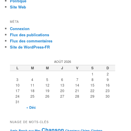
Politique
Site Web
MÉTA
Connexion
Flux des publications
Flux des commentaires
Site de WordPress-FR
AOÛT 2026
L
M
M
J
V
S
D
1
2
3
4
5
6
7
8
9
10
11
12
13
14
15
16
17
18
19
20
21
22
23
24
25
26
27
28
29
30
31
« Déc
NUAGE DE MOTS-CLÉS
Chanson
Amis
Berck-sur-Mer
Chanteur
Chien
Cinéma