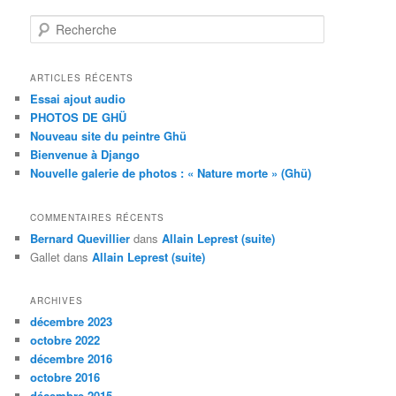
R
e
c
h
ARTICLES RÉCENTS
e
Essai ajout audio
r
PHOTOS DE GHÜ
c
Nouveau site du peintre Ghü
h
Bienvenue à Django
e
Nouvelle galerie de photos : « Nature morte » (Ghü)
COMMENTAIRES RÉCENTS
Bernard Quevillier
dans
Allain Leprest (suite)
Gallet
dans
Allain Leprest (suite)
ARCHIVES
décembre 2023
octobre 2022
décembre 2016
octobre 2016
décembre 2015